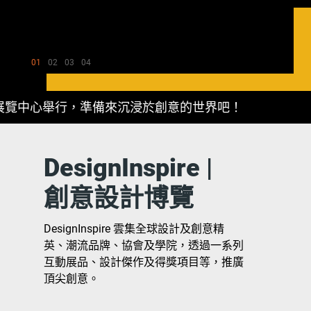
01
02
03
04
覽中心舉行，準備來沉浸於創意的世界吧！
將
DesignInspire |
創意設計博覽
DesignInspire 雲集全球設計及創意精
英、潮流品牌、協會及學院，透過一系列
互動展品、設計傑作及得獎項目等，推廣
頂尖創意。